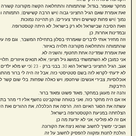
מחקר שאומר, בגדול, שהתמותה והתחלואה הקשה מקורונה קשורה לגי
זאת אומרת שאם הגיל החציוני גבוה (ויש הרבה קשישים), התמותה וה
נמוך (ויש פחות קשישים ויותר צעירים), הן תהיינה נמוכות.
וזאת הסיבה שבישראל ולא רק בישראל, לא היתה קטסטרופה.
ובמדינות אחרות, כן.
וזה מחזיר אותי לדברים שאמרתי בסלון בתחילת המשבר,  וגם פה על 
שהתמותה והתחלואה מקורונה תלויה באיזור.
זאת אומרת שמדינה אחת תחטוף, והשניה לא. 
אני כמובן לא השתמשתי במושג גיל חציוני, אלא תנאים איזורים, תלויי
אגב, הגיל החציוני בישראל הוא 30. בבני ברק - 23 (כי יש מלא ילדים שם).
לא ידעתי לקרוא לזה בשם סטטיסטי כזה, אבל זה היה לי ברור מהתחל
אוכלוסיות, צבירי אנשים) שיחטפו, ויש כאלה שפחות. בלי שום קשר ל
הידבקות.
והנה זה מעוגן במחקר, מאוד פשוט ומאוד ברור.
אז אם היה מחקר כזה, ואני בטוחה שהקבינט נחשף אליו די מהר 
עשתה את הסגר האיום הזה, הרסה את הכלכלה, את ההורים ואת הילד
הצלחתה במניעת הקטסטרופה בישראל.
אם זה לא פוליטי, אני לא יודעת מה כן.
ושביבי ימשיך לחשוב שהוא ניצח את הקורונה.
הולכת לחנות ומקווה להפסיק לחשוב על זה.