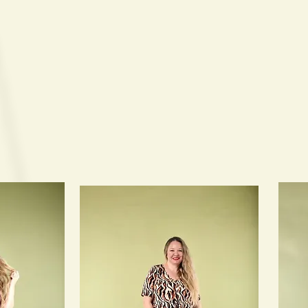
ם
ם
ם