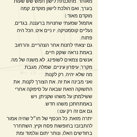
מאוחר. מתוכנתת לישון חמש שש שעות 
בערך, ואם הולכת לישון מוקדם, קמה 
מוקדם מאוד:)
אתמול שמעתי שחנויות ברעננה, בגדים, 
נעליים קוסמטיקה, יו ניים איט, הכל היה 
פתוח.
גם יצאתי לחנות אחר הצהריים, והרחוב 
באמת נראה שוקק חיים.
אנשים צמאים לשופינג. לא משנה של מה. 
מקרר, עיפרון עיניים, שמלה, מגבת.
מה שלא יהיה, רק לקנות.
ואני מבינה את זה. את הצורך לקנות. את 
התשוקה הזאת שבאה על סיפוקה אחרי 
ששילמתן על משהו שקניתן, ויש 
באמתחתכן משהו חדש. 
גם אם זה רק עט:)
יתרה מזאת, כל הכסף של חו״ל שהיה אמור 
להתבזבז בחופשות פסח וקיץ, השתחרר 
בחודשים האלו, ונותר יתום וגלמוד ומת 