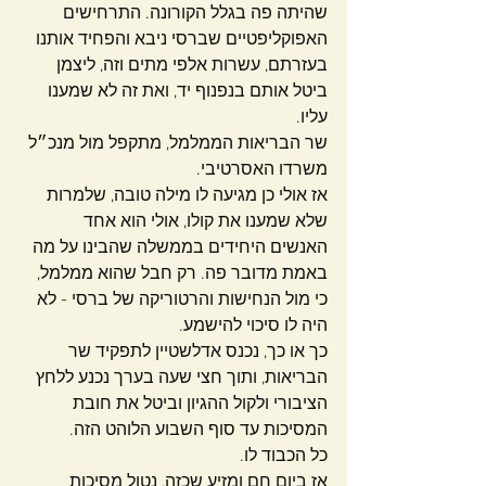
שהיתה פה בגלל הקורונה. התרחישים 
האפוקליפטיים שברסי ניבא והפחיד אותנו 
בעזרתם, עשרות אלפי מתים וזה, ליצמן 
ביטל אותם בנפנוף יד, ואת זה לא שמענו 
עליו.
שר הבריאות הממלמל, מתקפל מול מנכ״ל 
משרדו האסרטיבי.
אז אולי כן מגיעה לו מילה טובה, שלמרות 
שלא שמענו את קולו, אולי הוא אחד 
האנשים היחידים בממשלה שהבינו על מה 
באמת מדובר פה. רק חבל שהוא ממלמל, 
כי מול הנחישות והרטוריקה של ברסי - לא 
היה לו סיכוי להישמע.
כך או כך, נכנס אדלשטיין לתפקיד שר 
הבריאות, ותוך חצי שעה בערך נכנע ללחץ 
הציבורי ולקול ההגיון וביטל את חובת 
המסיכות עד סוף השבוע הלוהט הזה.
כל הכבוד לו. 
אז ביום חם ומזיע שכזה, נטול מסיכות 