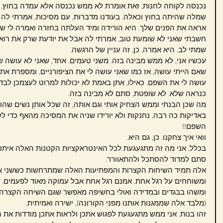
נכנסה לקוחה לחנות, זאת אומרת לא ממש נכנסה אלא עמדה בחוץ, ו
שמלה שהיתה בחוץ וכאלה. בעודנו מדברות, עם מסיכות, אמרתי לה ת
אראה את הפנים שלך. היא הורידה ומיד העלתה בחזרה ואמרה לי ש
חשבתי שאני לא שומעת טוב, אמרתי לה אבל את יודעת שרק את רואה 
שמתי לב. היא אמרה, כן, זה עניין של הרגשה.
עכשיו אני, לא ממש מבינה בזה. משני טעמים. אחד, שאני לא עושה שפ
שאם הייתי עושה, אז כמו שאני עושה לי את הציפורניים, ומספרת את
עושה לי את השפם. כאילו, אתן באמת לא יכולות למרוט לעצמכן לב
כנראה שלא. לא שופטת, סתם לא מבינה בזה.
מה שכן הבנתי וממש הצחיק אותי וגם אותה, זה שכל אותן נשים שהו
באדיקות כה רבה, נחנקות ולא יורידו שניה את המסיכה מהאף כדי ל
השפם!!
וואי איך צחקנו. כן, גם היא.
בכלל, אני מה זה מתגעגעת לכל האינטראקציות הקטנות האלה איתכן
סתם למדוד להסתכל ולהתאוורר.
אלה תמיד השיחות הקצרות והמפתיעות האלה שמתרחשות כששני אנ
ומשוחחים על רגל אחת. אמנם רגל אחת אבל עמוקה מאוד לפעמים.
ומשהו בבגדים ובמדידה ואולי בחשיפה מאפשר שגם השיחה הקצרה 
(מלבד אלה שממגנות אותנו מפני הקורונה), ישירה ואמיתית. 
זהו בנות. אני ממש מתגעגעת לפגוש אתכן ולראות אתכן מודדות את ה