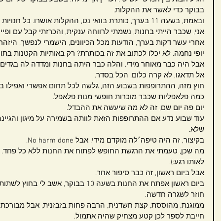
בבוקר כדי לאשר את ההקלות.
ובאמת, בשעה 11 בערך, כותרת בוואי נט, ההקלות אושרו. כל חנויות הרחוב ייפתחו. 
אני, שכבר הייתי בחנות, נשמתי לרווחה ענקית, והכרזתי קבל עם ופיי
אחרי עשר דקות בערך, הודעות מכל הכיוונים, הישמרי לנפשך, היזהרי,
יופי נחמה. לא יכלו לכתוב את זה בכותרת? רק באותיות הקטנות בת
אבל היה כבר מאוחר מידי. והלה כבר היתה בחנות ומדדה לה בגדים
אל תדאגו, לא קרה כלום. הכל בסדר.
חוץ מזה, ההתרופפות בשבוע הזה, גלשה לכל תחום אפשרי ואפילו בתי
כמה פלאפליות שכבר מוכרות חופשי מנות פלאפל.
יום פה יום שם, זה לא מה שיעשה את ההבדל.
עוד שבוע נדע אם ההתרופפות הזאת לוותה בשמירה על מיגון והגיינה 
שלא.
בקיצור, זה היה טיפה׳לה מוקדם מידי. אבל No harm done.
מה שכן, טעמתי את הרגשת החופש לפתוח את החנות ללא כל פחד. גם
לאותו רגע:).
אבל ביום ראשון, זה כבר סיפור אחר.
ביום ראשון אפתח את החנות בשעה 10 בבוקר, א
חוזר לשגרה חדשה.
ממוגנת, מהוססת, קצת חשדנית, הרבה פחות בזבזנית, אבל מבורכת.
חייבת לספר לכן קטע מצחיק שהיה אתמול.