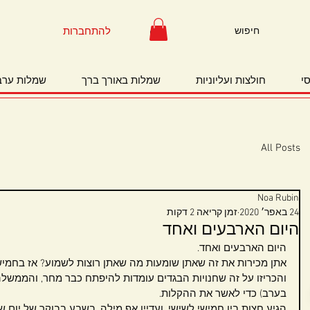
להתחברות
י
חולצות ועליוניות
שמלות באורך ברך
שמלות ערב
All Posts
Noa Rubin
24 באפר׳ 2020
זמן קריאה 2 דקות
היום הארבעים ואחד
היום הארבעים ואחד.
אתן מכירות את זה שאתן שומעות מה שאתן רוצות לשמוע? אז בחמיש
והכריזו על זה שחנויות הבגדים עומדות להיפתח כבר מחר, והממשל
בערב) כדי לאשר את ההקלות. 
הגיע חצות בין חמישי לשישי, ועדיין אף מילה. בשבע בבוקר של יום