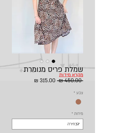
שמלת פריס מנומרת
מקרא מידות
מחיר
מחיר
 ‏450.00 ‏₪ 
רגיל
מבצע
צבע
*
מידות
*