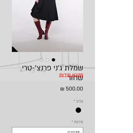
שמלת ג׳ני פרנצ׳-טרי
מקרא מידות
שחור
מחיר
צבע
*
מידות
*