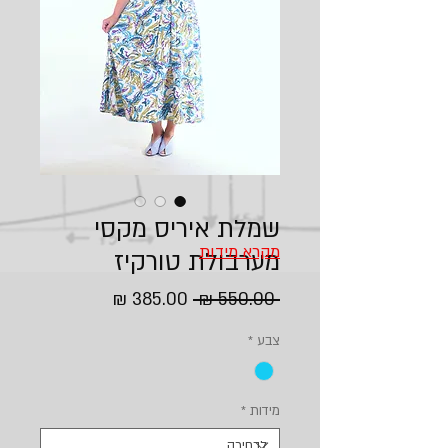
שמלת איריס מקסי
מקרא מידות
מערבולת טורקיז
מחיר
מחיר
 ‏550.00 ‏₪ 
רגיל
מבצע
צבע
*
מידות
*