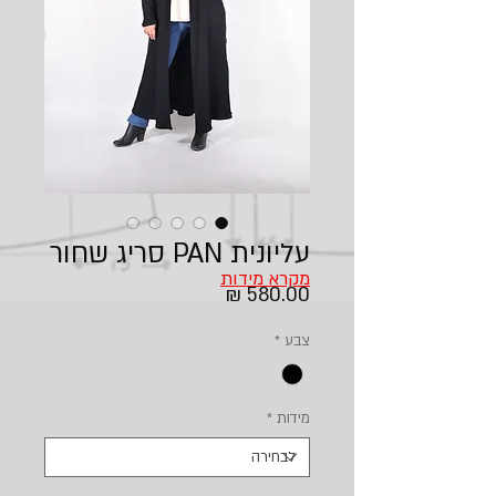
עליונית PAN סריג שחור
מקרא מידות
מחיר
צבע
*
מידות
*