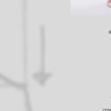
ן
ידי.