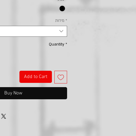
*
מידות
Quantity
*
Add to Cart
Buy Now