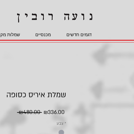
דגמים חדשים
מכנסיים
שמלות מקס
שמלת איריס כסופה
Regular
Sale
 ₪480.00 
₪336.00
Price
Price
*
צבע