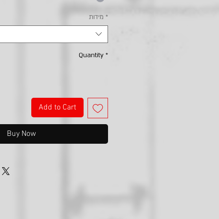
*
מידות
Quantity
*
Add to Cart
Buy Now