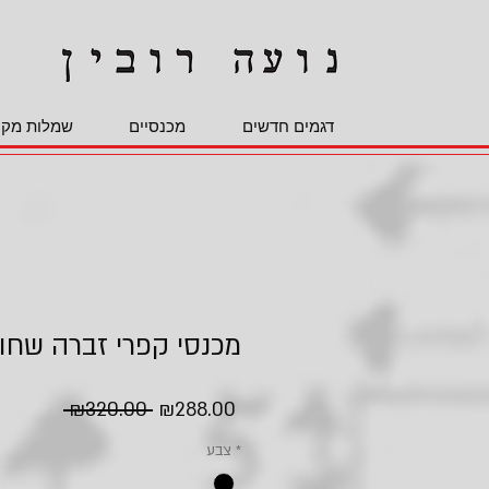
דגמים חדשים
מכנסיים
שמלות מקס
מכנסי קפרי זברה שחור
Regular
Sale
 ₪320.00 
₪288.00
Price
Price
*
צבע