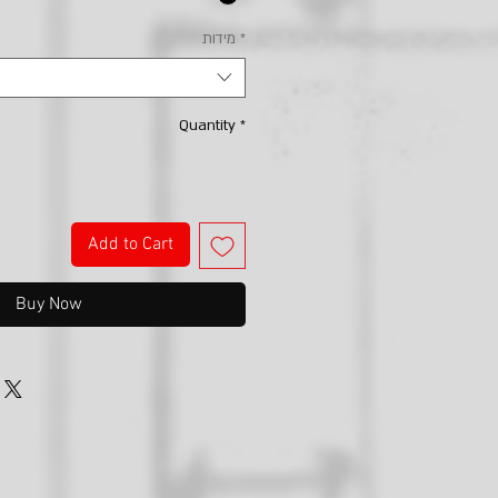
*
מידות
Quantity
*
Add to Cart
Buy Now