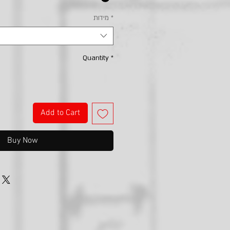
*
מידות
Quantity
*
Add to Cart
Buy Now