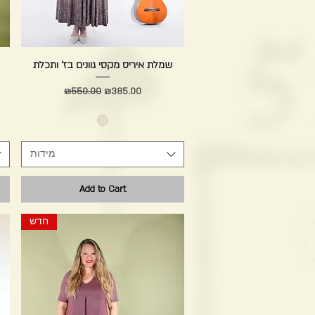
Quick View
שמלת איריס מקסי גוונים בז' ותכלת
Regular Price
Sale Price
₪550.00
₪385.00
מידות
Add to Cart
חדש