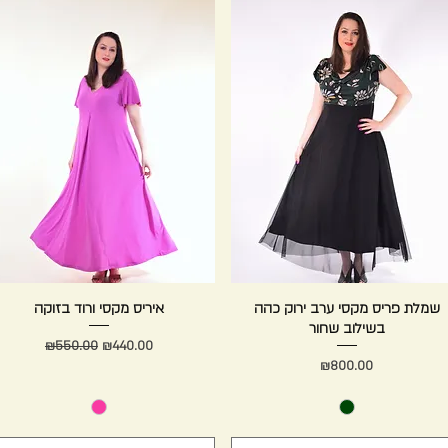
Quick View
שמלת פריס מקסי ערב ירוק כהה
Quick View
איריס מקסי ורוד בזוקה
בשילוב שחור
Regular Price
Sale Price
₪550.00
₪440.00
Price
₪800.00