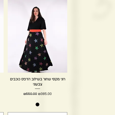
Quick View
רוני מקסי שחור בשילוב הדפס כוכבים
צבעוני
Regular Price
Sale Price
₪550.00
₪385.00