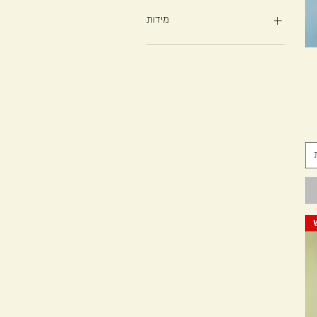
מידות
Amazing - 46-48
Beautiful - 48-50
Divine - 42-44
Fabulous - 38-40
Gorgeous - 52-54